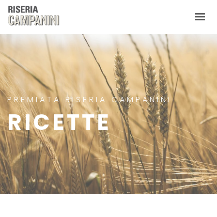
CHI SIAMO
PRODOTTI
CONTATTI
NEWS
IT
EN
PREMIATA RISERIA CAMPANINI
RICETTE