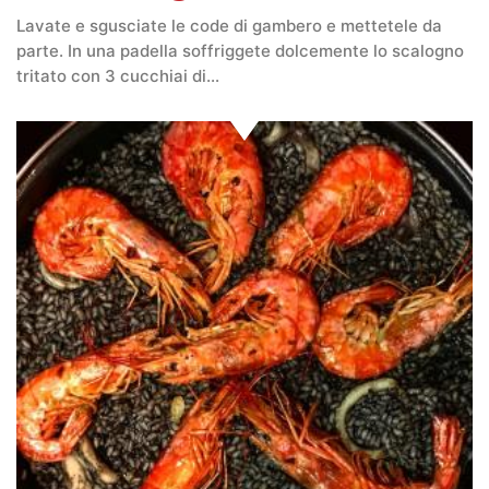
Lavate e sgusciate le code di gambero e mettetele da
parte. In una padella soffriggete dolcemente lo scalogno
tritato con 3 cucchiai di…