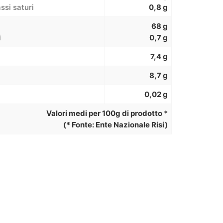
assi saturi
0,8 g
68 g
i
0,7 g
7,4 g
8,7 g
0,02 g
Valori medi per 100g di prodotto *
(* Fonte: Ente Nazionale Risi)