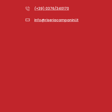
(+39) 0376/340170
info@riseriacampanini.it