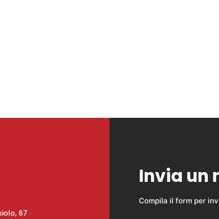
Invia un
Compila il form per in
iolo, 67