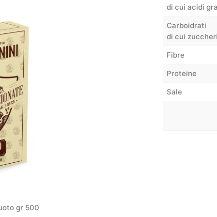
di cui acidi gr
Carboidrati
di cui zuccher
Fibre
Proteine
Sale
uoto gr 500